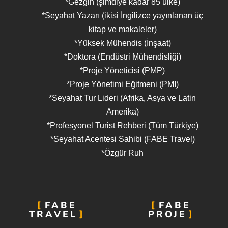
*Gezgin (şimdiye kadar 85 ülke)
*Seyahat Yazarı (ikisi İngilizce yayınlanan üç
kitap ve makaleler)
*Yüksek Mühendis (İnşaat)
*Doktora (Endüstri Mühendisliği)
*Proje Yöneticisi (PMP)
*Proje Yönetimi Eğitmeni (PMI)
*Seyahat Tur Lideri (Afrika, Asya ve Latin
Amerika)
*Profesyonel Turist Rehberi (Tüm Türkiye)
*Seyahat Acentesi Sahibi (FABE Travel)
*Özgür Ruh
FABE
FABE
TRAVEL
PROJE